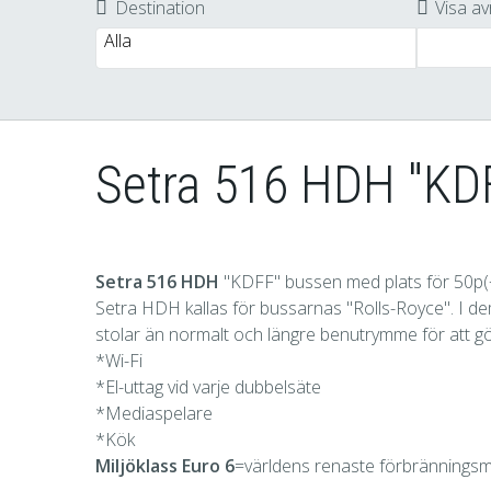
Destination
Visa av
Setra 516 HDH "KD
Setra 516 HDH
"KDFF" bussen med plats för 50p(
Setra HDH kallas för bussarnas "Rolls-Royce". I dem 
stolar än normalt och längre benutrymme för att g
*Wi-Fi
*El-uttag vid varje dubbelsäte
*Mediaspelare
*Kök
Miljöklass Euro 6
=världens renaste förbrännings