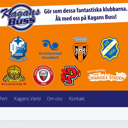
fert
Kagans Värld
Om oss
Kontakt