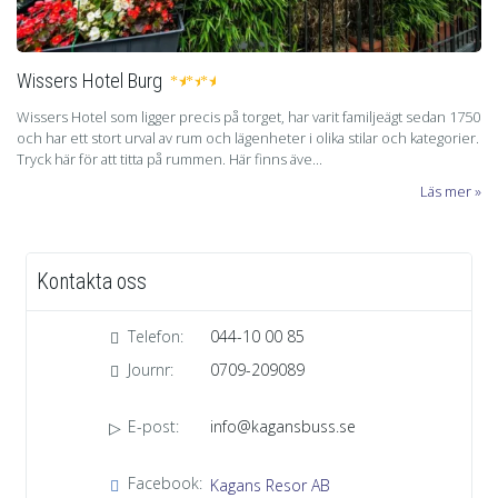
Wissers Hotel Burg
★
★
★
Wissers Hotel som ligger precis på torget, har varit familjeägt sedan 1750
och har ett stort urval av rum och lägenheter i olika stilar och kategorier.
Tryck här för att titta på rummen. Här finns äve...
Läs mer
Kontakta oss
Telefon:
044-10 00 85
Journr:
0709-209089
E-post:
info@kagansbuss.se
Facebook:
Kagans Resor AB