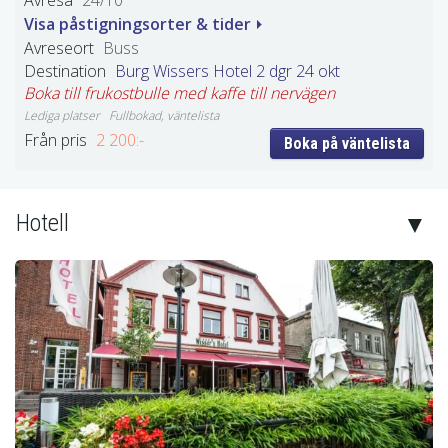
24/10
Visa påstigningsorter & tider
Buss
Burg Wissers Hotel 2 dgr 24 okt
Boka till frukostbulle med kaffe till nervägen
Fullbokad, väntelista
2 200:-
Boka på väntelista
Hotell