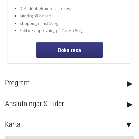
Del i dubbelrum inkl. frukost
Middag på kvällen
Shopping minst 50 kg
Enklare vinprovning på Calles i Burg
Boka resa
Kontakta oss
Program
Telefon:
044-10 00 85
Journr:
0709-209089
Anslutningar & Tider
E-post:
info@kagansbuss.se
Karta
Facebook:
Kagans Resor AB