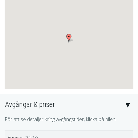
Instagram:
Kagans Resor AB
Adress:
Kagans Resor AB
Åbyvägen 269
291 95
FÄRLÖV
Kristianstad Arena
Västra Storgatan 69
291 54 Kristianstad
Kontaktformulär
Ring oss
Avgångar & priser
För att se detaljer kring avgångstider, klicka på pilen.