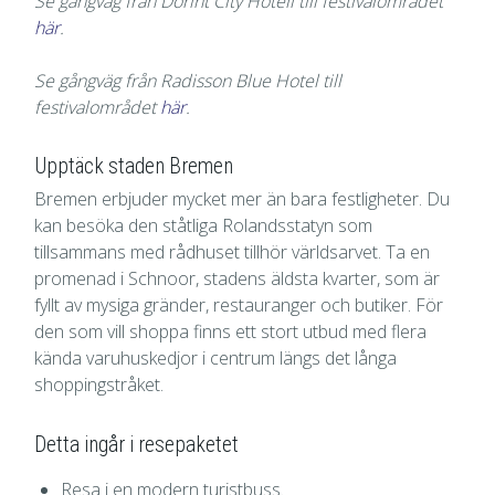
Se gångväg från Dorint City Hotell till festivalområdet
här
.
Se gångväg från Radisson Blue Hotel till
festivalområdet
här
.
Upptäck staden Bremen
Bremen erbjuder mycket mer än bara festligheter. Du
kan besöka den ståtliga Rolandsstatyn som
tillsammans med rådhuset tillhör världsarvet. Ta en
promenad i Schnoor, stadens äldsta kvarter, som är
fyllt av mysiga gränder, restauranger och butiker. För
den som vill shoppa finns ett stort utbud med flera
kända varuhuskedjor i centrum längs det långa
shoppingstråket.
Detta ingår i resepaketet
Resa i en modern turistbuss.