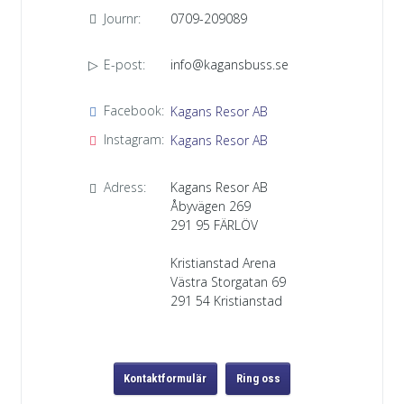
Journr:
0709-209089
E-post:
info@kagansbuss.se
Facebook:
Kagans Resor AB
Instagram:
Kagans Resor AB
Adress:
Kagans Resor AB
Åbyvägen 269
291 95
FÄRLÖV
Kristianstad Arena
Västra Storgatan 69
291 54 Kristianstad
Kontaktformulär
Ring oss