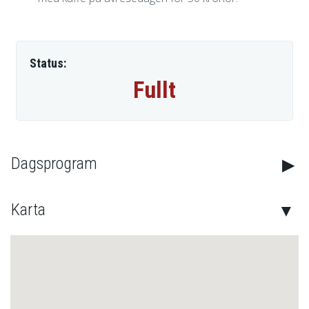
Status:
Fullt
Kontakta oss
Dagsprogram
Telefon:
044-10 00 85
Journr:
0709-209089
Karta
E-post:
info@kagansbuss.se
Facebook:
Kagans Resor AB
Instagram:
Kagans Resor AB