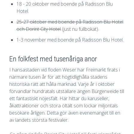
18 - 20 oktober med boende på Radisson Blu
Hotel.
25-27 oktober med boende på Radisson Blu Hotel
och Dorint City Hotel
(just nu fullbokat).
1-3 november med boende på Radisson Blu Hotel.
En folkfest med tusenåriga anor
I hansastaden vid floden Weser har Freimarkt firats i
närmare tusen år för att högtidlighålla stadens
historiska rätt att hålla marknad. Varje år i oktober
förvandlar hundratals utställare ängen Bürgerweide till
ett fantastiskt nöjesfält. Här hittar du karuseller,
åkattraktioner och stora öltält som lockar miljontals
besökare årligen. Detta gör även evenemanget till en
av landets största festivaler.