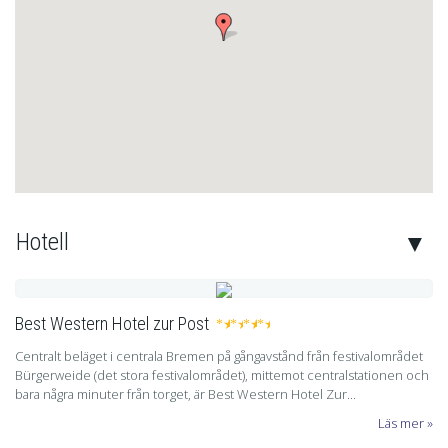
Adress:
Kagans Resor AB
Åbyvägen 269
291 95
FÄRLÖV
Kristianstad Arena
Västra Storgatan 69
291 54 Kristianstad
Hotell
Kontaktformulär
Ring oss
Best Western Hotel zur Post
★
★
★
★
Centralt beläget i centrala Bremen på gångavstånd från festivalområdet
Bürgerweide (det stora festivalområdet), mittemot centralstationen och
bara några minuter från torget, är Best Western Hotel Zur...
Läs mer