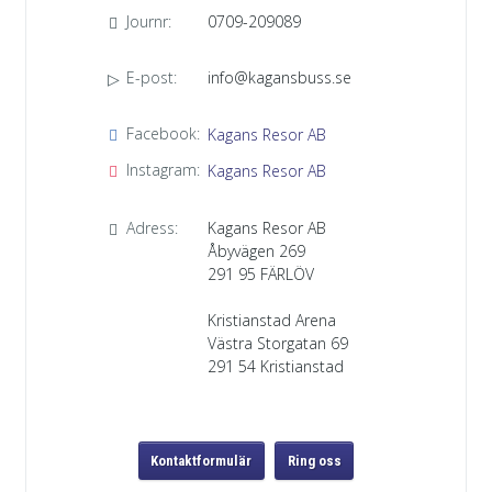
Journr:
0709-209089
E-post:
info@kagansbuss.se
Facebook:
Kagans Resor AB
Instagram:
Kagans Resor AB
Adress:
Kagans Resor AB
Åbyvägen 269
291 95
FÄRLÖV
Kristianstad Arena
Västra Storgatan 69
291 54 Kristianstad
Kontaktformulär
Ring oss