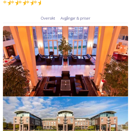
★
★
★
★
★
Översikt
Avgångar & priser