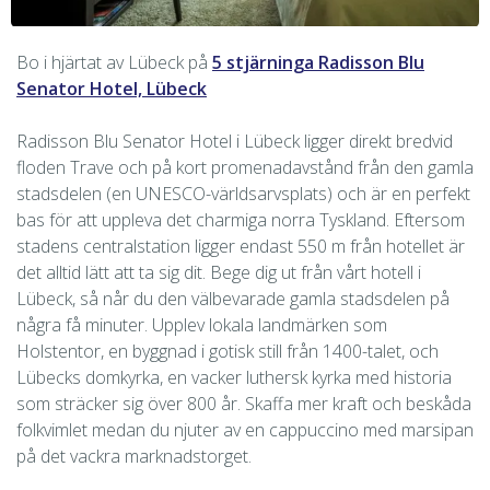
Bo i hjärtat av Lübeck på
5 stjärninga Radisson Blu
Senator Hotel, Lübeck
Radisson Blu Senator Hotel i Lübeck ligger direkt bredvid
floden Trave och på kort promenadavstånd från den gamla
stadsdelen (en UNESCO-världsarvsplats) och är en perfekt
bas för att uppleva det charmiga norra Tyskland. Eftersom
stadens centralstation ligger endast 550 m från hotellet är
det alltid lätt att ta sig dit. Bege dig ut från vårt hotell i
Lübeck, så når du den välbevarade gamla stadsdelen på
några få minuter. Upplev lokala landmärken som
Holstentor, en byggnad i gotisk still från 1400-talet, och
Lübecks domkyrka, en vacker luthersk kyrka med historia
som sträcker sig över 800 år. Skaffa mer kraft och beskåda
folkvimlet medan du njuter av en cappuccino med marsipan
på det vackra marknadstorget.