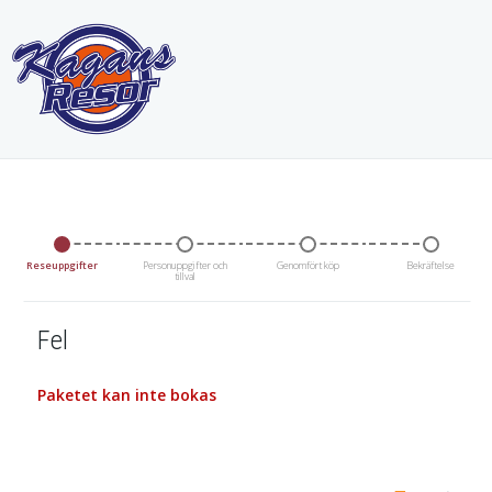
Reseuppgifter
Personuppgifter och
Genomfört köp
Bekräftelse
tillval
Fel
Paketet kan inte bokas